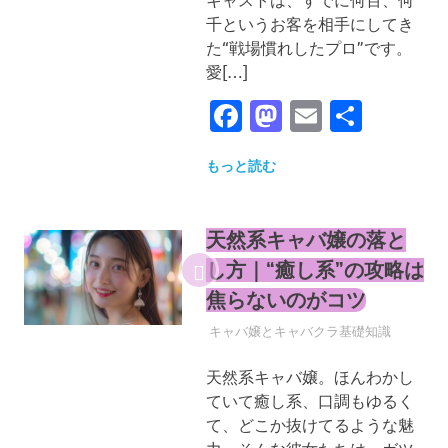
千というお客を相手にしてき
た“戦場慣れしたプロ”です。
愛[…]
Facebook
Mastodon
Email
共
有
もっと読む
天然系キャバ嬢の落と
し方｜“癒し系”の攻略は
焦らないのがコツ
2025年4月30日
YYYPRO
キャバ嬢とキャバクラ基礎知識
天然系キャバ嬢。ほんわかし
ていて癒し系、口調もゆるく
て、どこか抜けてるような魅