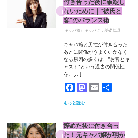
付き合った後に破綻し
ないために｜“彼氏と
客”のバランス術
2025年4月22日
YYYPRO
キャバ嬢とキャバクラ基礎知識
キャバ嬢と男性が付き合った
あとに関係がうまくいかなく
なる原因の多くは、“お客とキ
ャスト”という過去の関係性
を、[…]
Facebook
Mastodon
Email
共
有
もっと読む
辞めた後に付き合っ
た！元キャバ嬢が明か