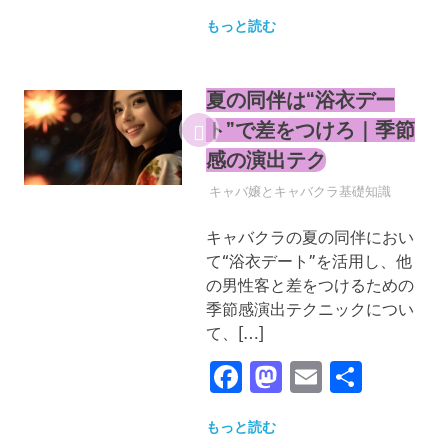
有
もっと読む
夏の同伴は“浴衣デー
ト”で差をつけろ｜季節
感の演出テク
2025年4月30日
YYYPRO
キャバ嬢とキャバクラ基礎知識
キャバクラの夏の同伴におい
て“浴衣デート”を活用し、他
の男性客と差をつけるための
季節感演出テクニックについ
て、[…]
Facebook
Mastodon
Email
共
有
もっと読む