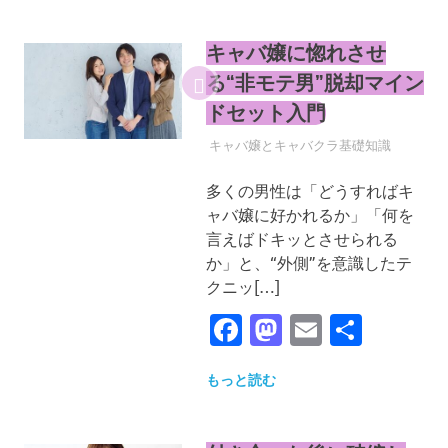
キャバ嬢に惚れさせ
る“非モテ男”脱却マイン
ドセット入門
2025年4月23日
YYYPRO
キャバ嬢とキャバクラ基礎知識
多くの男性は「どうすればキ
ャバ嬢に好かれるか」「何を
言えばドキッとさせられる
か」と、“外側”を意識したテ
クニッ[…]
Facebook
Mastodon
Email
共
有
もっと読む