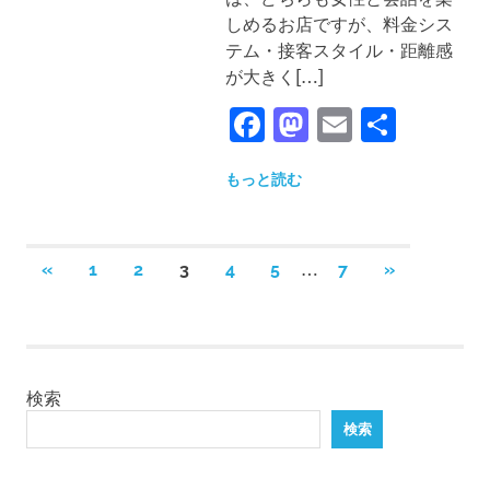
しめるお店ですが、料金シス
テム・接客スタイル・距離感
が大きく[…]
Facebook
Mastodon
Email
共
有
もっと読む
投
…
前
次
«
1
2
3
4
5
7
»
稿
の
の
の
記
記
事
事
ペ
ー
検索
ジ
検索
送
り