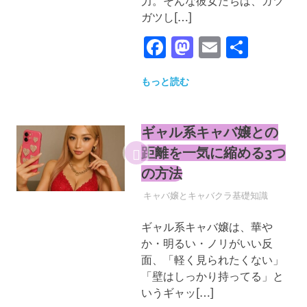
力。そんな彼女たちは、ガツ
ガツし[…]
Facebook
Mastodon
Email
共
有
もっと読む
ギャル系キャバ嬢との
距離を一気に縮める3つ
の方法
2025年4月30日
YYYPRO
キャバ嬢とキャバクラ基礎知識
ギャル系キャバ嬢は、華や
か・明るい・ノリがいい反
面、「軽く見られたくない」
「壁はしっかり持ってる」と
いうギャッ[…]