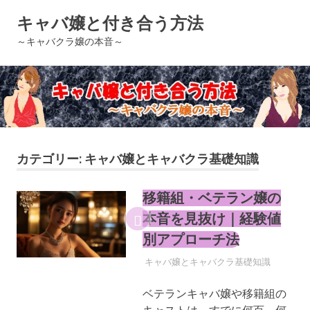
コ
キャバ嬢と付き合う方法
ン
テ
～キャバクラ嬢の本音～
ン
ツ
へ
ス
キ
ッ
プ
カテゴリー:
キャバ嬢とキャバクラ基礎知識
移籍組・ベテラン嬢の
本音を見抜け｜経験値
別アプローチ法
2025年4月30日
YYYPRO
キャバ嬢とキャバクラ基礎知識
ベテランキャバ嬢や移籍組の
キャストは、すでに何百、何