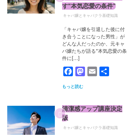
す“本気恋愛の条件”
2025年4月22日
YYYPRO
キャバ嬢とキャバクラ基礎知識
「キャバ嬢を引退した後に付
き合うことになった男性」が
どんな人だったのか、元キャ
バ嬢たちが語る“本気恋愛の条
件に[…]
Facebook
Mastodon
Email
共
有
もっと読む
清潔感アップ講座決定
版
2025年4月22日
YYYPRO
キャバ嬢とキャバクラ基礎知識