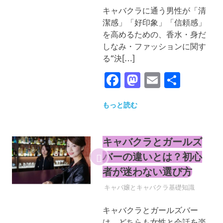
キャバクラに通う男性が「清
潔感」「好印象」「信頼感」
を高めるための、香水・身だ
しなみ・ファッションに関す
る“決[…]
Facebook
Mastodon
Email
共
有
もっと読む
キャバクラとガールズ
バーの違いとは？初心
者が迷わない選び方
2025年4月21日
YYYPRO
キャバ嬢とキャバクラ基礎知識
キャバクラとガールズバー
は、どちらも女性と会話を楽