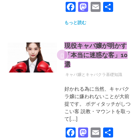
Facebook
Mastodon
Email
共
有
もっと読む
現役キャバ嬢が明かす
「本当に迷惑な客」10
選
2025年4月30日
YYYPRO
キャバ嬢とキャバクラ基礎知識
好かれる為に当然、キャバク
ラ嬢に嫌われないことが大前
提です。 ボディタッチがしつ
こい客 説教・マウントを取っ
て[…]
Facebook
Mastodon
Email
共