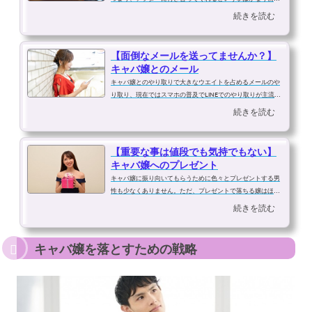
した関係です。キャバ嬢にとってはメリットがないばかりか
続きを読む
危険すら伴うのですから、アフターしてくれたという事はと
いう証拠なのです。キャバ嬢がア...
【面倒なメールを送ってませんか？】
キャバ嬢とのメール
キャバ嬢とのやり取りで大きなウエイトを占めるメールのや
り取り、現在ではスマホの普及でLINEでのやり取りが主流に
なりつつあります。指名したキャバ嬢から当日、または翌日
続きを読む
には大抵、お礼のメールが来るはずです。もちろん、この段
階ではお客としてです。「昨日は...
【重要な事は値段でも気持でもない】
キャバ嬢へのプレゼント
キャバ嬢に振り向いてもらうために色々とプレゼントする男
性も少なくありません。ただ、プレゼントで落ちる嬢はほと
んどいないという事を自覚しておきましょう。プレゼントを
続きを読む
貰って喜ばない人はいないです。しかし、プレゼントで心が
動く事はまずないのです。ただ、...
キャバ嬢を落とすための戦略