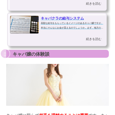
のを防ぐため、そして、お客さんのグラスの水滴を拭くため
続きを読む
です。スカートの上に置くハンカチ...
キャバクラの給与システム
高額な給与をもらっているイメージのあるキャバ嬢ですが、
本当にそんなにお金が貰えるのでしょうか。まず、地方の店
でも最低時給は２０００円がほとんどですが、未経験者、そ
して厳しい事ですが店側の判断で１８００円という２０００
続きを読む
円に満たない時給もあります。(主...
キャバ嬢の体験談
キャバ嬢に限らず
です。キャ