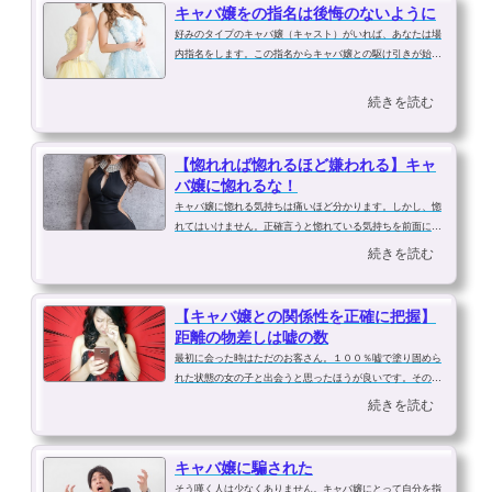
キャバ嬢をの指名は後悔のないように
好みのタイプのキャバ嬢（キャスト）がいれば、あなたは場
内指名をします。この指名からキャバ嬢との駆け引きが始ま
るのです。この指名はそのキャバ嬢が在籍する限り続けなけ
ればならないという気持ちで決断しなければなりません。も
続きを読む
ちろんシステムとしての強制では...
【惚れれば惚れるほど嫌われる】キャ
バ嬢に惚れるな！
キャバ嬢に惚れる気持ちは痛いほど分かります。しかし、惚
れてはいけません。正確言うと惚れている気持ちを前面に出
してはいけません。キャバクラとはお客に惚れさせる所でも
続きを読む
あるのです。あなたが惚れれば、それは店のシステムにのっ
とっている普通の光景です。「お...
【キャバ嬢との関係性を正確に把握】
距離の物差しは嘘の数
最初に会った時はただのお客さん。１００％嘘で塗り固めら
れた状態の女の子と出会うと思ったほうが良いです。その嘘
にまんまと騙されてしまっていては彼女どころかただのカモ
続きを読む
になるだけです。それはキャバ嬢に限ったことではありませ
んが仕事柄、まったく興味のない...
キャバ嬢に騙された
そう嘆く人は少なくありません。キャバ嬢にとって自分を指