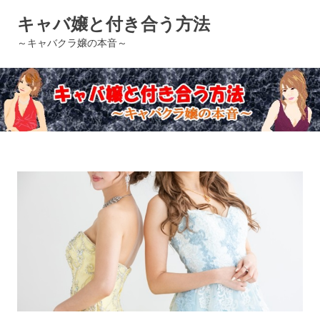
コ
キャバ嬢と付き合う方法
ン
テ
～キャバクラ嬢の本音～
ン
ツ
へ
ス
キ
ッ
プ
トップページ