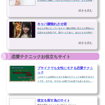
なら絶対に理解しておかなければなりません。まずは自身の
置かれている立場、キャバ嬢とあなたの関係性を冷静に客観
的に理解しなければ始まりません。お気に入りのキャバ嬢が
続きを読む
あなたとプライベートで会いたが...
キャバ嬢惚れさせ術
あなたが気になっているキャバ嬢は同時に何人もの男性から
口説かれる存在です。客の一人であり、あなたもその内の一
人にしかすぎません。周りも一生懸命口説いているのですか
らあなたが一生懸命口説いてもあなたを選ぶ確率はかなり低
続きを読む
いはずです。しかし、キャバ嬢は...
恋愛テクニックお役立ちサイト
ブサイクでも女性にモテる恋愛テクニ
ック
このサイトは女性からモテる為のテクニックを紹介するサイ
トです。モテる、モテないは顔でもお金でもありません。も
っと言えば性格でもないのです。
彼女を探す為のサイト
彼女を探す コミュニティサイト コミュニ