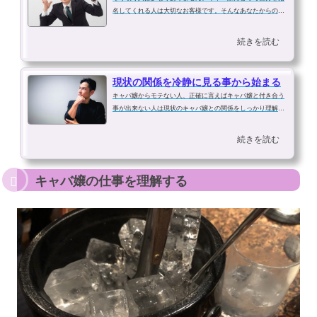
名してくれる人は大切なお客様です。そんなあなたからの言
葉や言動を粗末に扱えるわけがありません。その優しさ、親
身になって話を聞いてくれる姿を見て自分に好意があるので
続きを読む
はないか？と甘い期待をしてしま...
現状の関係を冷静に見る事から始まる
キャバ嬢からモテない人、正確に言えばキャバ嬢と付き合う
事が出来ない人は現状のキャバ嬢との関係をしっかり理解し
ていない人です。ハッキリ言えば客である以上、モテます。
モテてるように感じてしまいます。しかし、結果的にモテて
続きを読む
いたのは思い込みであったと後に...
キャバ嬢の仕事を理解する