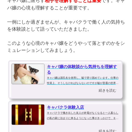
相手を理解することは重要
バ嬢の心境も理解することが重要です。
一例にしか過ぎませんが、キャバクラで働く人の気持ち
を体験談として語っていただきました。
このような心境のキャバ嬢をどうやって落とすのかをシ
ミュレーションしてみましょう。
キャバ嬢の体験談から気持ちを理解す
る
キャバ嬢は源氏名を使用し、嘘で塗り固めています。仕事の
性質上、そうしなければならないのですが嘘が普通の世界で
す。好きでもない相手でも、好きなように見せなければなり
続きを読む
ませんし、楽しくなくても楽しい素振りを見せなければなら
ないのです。キャバ嬢を理解しな...
キャバクラ体験入店
キャバクラで働き出した友人が終電がなくなると一人暮らし
の私の家に泊まりに来るようになった事がきっかけで、キャ
バクラで一緒に働かない？と誘いを受けました。友人いわ
く、１日だけ試しに働いてみる体験入店だけでも時給２５０
続きを読む