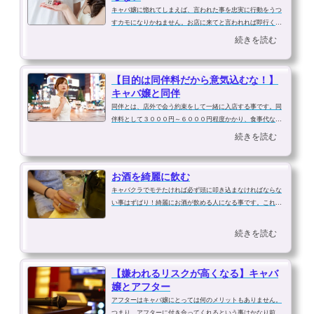
キャバ嬢に惚れてしまえば、言われた事を忠実に行動をうつ
すカモになりかねません。お店に来てと言われれば即行く、
同伴をお願いされればOKしてしまう。ブランド物が欲しい
続きを読む
と言えばプレゼントしてしまう。もしそうなら客の鏡です。
キャバ嬢も仕事です。店からプレッ...
【目的は同伴料だから意気込むな！】
キャバ嬢と同伴
同伴とは、店外で会う約束をして一緒に入店する事です。同
伴料として３０００円～６０００円程度かかり、食事代など
デート代を２人分とその後の入店した時のいつもの料金を含
続きを読む
めると通常以上にお金が飛びますがお気に入りの嬢と店外デ
ートを楽しめるというメリットが...
お酒を綺麗に飲む
キャバクラでモテたければ必ず頭に叩き込まなければならな
い事はずばり！綺麗にお酒が飲める人になる事です。これは
かなり大きなポイントです。お金が無くても、容姿が多少悪
くても、このお酒が綺麗に飲めるかどうかがあなたがキャバ
続きを読む
クラでモテるかどうかを左右しま...
【嫌われるリスクが高くなる】キャバ
嬢とアフター
アフターはキャバ嬢にとっては何のメリットもありません。
つまり、アフターに付き合ってくれるという事はかなり前進