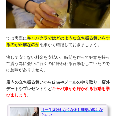
では実際に
キャバクラではどのような立ち振る舞いをす
るのが正解なのか
を細かく確認しておきましょう。
決して安くない料金を支払い、時間を作って好意を持っ
て貰う為に会いに行くのに嫌われる言動をしていたので
は意味がありません。
店内の立ち振る舞い
から
Lineやメールのやり取り
、
店外
デート
や
プレゼント
など
キャバ嬢から好かれる行動を学
びましょう
。
【一生抜けれなくなる】理想の客にな
らない