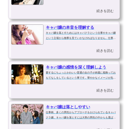
は高いはずです。特にあなたがお気に入りになってしまった
人なのですから魅力ある女性なのでしょう。そんな魅力ある
続きを読む
女性がです。毎日のように口説か...
キャバ嬢の本音を理解する
キャバ嬢を落とすためにはキャバクラという仕事やキャバ嬢
という立場から物事を見ていかなければなりません。仕事
上、どうしてもあなたに好意があるように思わせる必要があ
る職業です。色恋営業でないとしてもそれは絶対に求められ
続きを読む
る要素です。そこを言葉通り、行動...
キャバ嬢の感情を深く理解しよう
要するにちょっとかわいい普通の女の子が綺麗に着飾ってお
もてなしをしているという事です。華やかなイメージが先行
し、キャバクラ嬢をアイドルのように思ってしまう時点でた
だの客とキャストという関係になってしまいます。これは何
続きを読む
もキャバ嬢に限ったことではあり...
キャバ嬢は落としやすい
仕事柄、多くの男性からアプローチをかけられているキャバ
クラ嬢。キャバ嬢を落とすには大勢の男性の中からも選ばれ
なければなずと思われがちです。さらに余程のイケメンだっ
たり、大金持ちでなければエントリーさえ難しいと考えてい