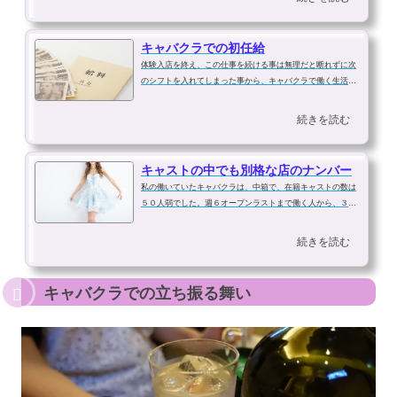
０円貰えるから、１回だけやってみ...
キャバクラでの初任給
体験入店を終え、この仕事を続ける事は無理だと断れずに次
のシフトを入れてしまった事から、キャバクラで働く生活が
始まりました。今までの生活では考えられない世界に足を踏
み入れてしまった私。キャバクラで働くなんて、夢にも思っ
続きを読む
ていませんでした。まだ１０代だ...
キャストの中でも別格な店のナンバー
私の働いていたキャバクラは、中箱で、在籍キャストの数は
５０人弱でした。週６オープンラストまで働く人から、３ヶ
月以上休んでいまた復帰した人、月に２～３回しか出勤しな
いけど３年以上働いている人など様々でした。私は１８歳で
続きを読む
したが、お店自体が１０代の女の...
キャバクラでの立ち振る舞い