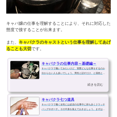
キャバ嬢の仕事を理解することにより、それに対応した
態度で接することが出来ます。
また、
キャバクラのキャストという仕事を理解してあげ
ることも大切
です。
キャバクラの仕事内容～基礎編～
キャバクラで働いてみたいけど、実際どんな仕事をするのか
分からない人も多いでしょう。男性と話すだけ、と漠然と考
えている人も多いと思いますが、キャバクラでの仕事は細か
い決まりが色々あります。まず、お客さんが入るまでは待機
続きを読む
といい、待機席で座って待ってい...
キャバクラ七つ道具
キャバクラで働く女性には必須の仕事中に持ち歩くクラッチ
バッグやポーチ。その中身を覚えておきましょう。まずは
「ハンカチ」これは自分のスカートの上に置き下着が見える