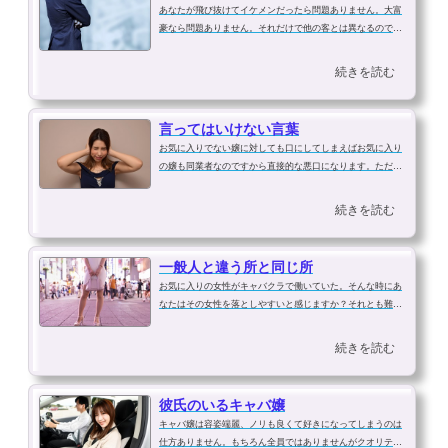
あなたが飛び抜けてイケメンだったら問題ありません。大富
豪なら問題ありません。それだけで他の客とは異なるのです
から！しかし、顔もそうでなくお金も対して無いのなら他の
客とは一味違う所を見せなければなりません。キャバ嬢は色
続きを読む
んなお客さんと毎日話をしていま...
言ってはいけない言葉
お気に入りでない嬢に対しても口にしてしまえばお気に入り
の嬢も同業者なのですから直接的な悪口になります。ただ、
気をつけなければならないのは当サイトでも多く発言してい
るです。最近は中高生の間でなりたい職業上位にまでなる人
続きを読む
気の職業ですが「キャバ嬢」とい...
一般人と違う所と同じ所
お気に入りの女性がキャバクラで働いていた。そんな時にあ
なたはその女性を落としやすいと感じますか？それとも難し
いと感じてしまいますか？キャバ嬢と言う仕事柄、どうして
も一般女性とは異なる環境、異なる思いがある一方、キャバ
続きを読む
嬢も人の子であり普通の女の子の...
彼氏のいるキャバ嬢
キャバ嬢は容姿端麗、ノリも良くて好きになってしまうのは
仕方ありません。もちろん全員ではありませんがクオリティ