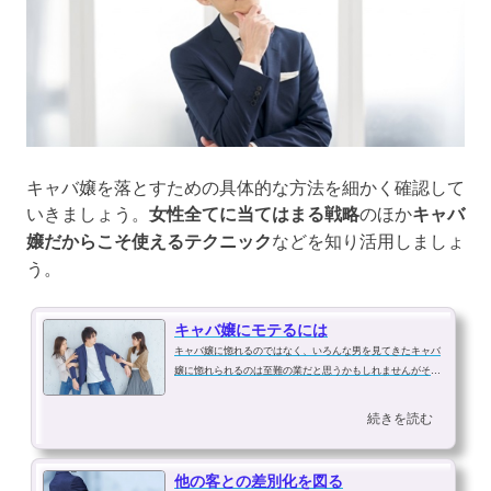
キャバ嬢を落とすための具体的な方法を細かく確認して
いきましょう。
女性全てに当てはまる戦略
のほか
キャバ
嬢だからこそ使えるテクニック
などを知り活用しましょ
う。
キャバ嬢にモテるには
キャバ嬢に惚れるのではなく、いろんな男を見てきたキャバ
嬢に惚れられるのは至難の業だと思うかもしれませんがそん
なことはありません。実は逆に簡単だったりもするのです。
昼食などしていないキャバクラ一本で生活しているキャバ嬢
続きを読む
ともなればプロ意識がある反面、...
他の客との差別化を図る