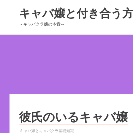
コ
キャバ嬢と付き合う
ン
テ
～キャバクラ嬢の本音～
ン
ツ
へ
ス
キ
ッ
プ
彼氏のいるキャバ嬢
2022年12月17日
YYYPRO
キャバ嬢とキャバクラ基礎知識