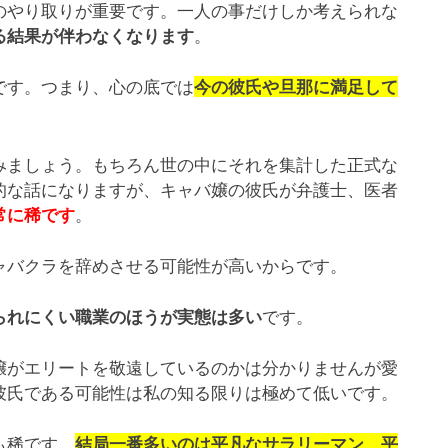
のやり取りが重要です。一人の事だけしか考えられな
。
る結果が伴わなくなります
です。つまり、心の底では
今の彼氏や旦那に満足して
みましょう。もちろん世の中にそれを集計した正式な
的な話になりますが、キャバ嬢の彼氏が弁護士、医者
。
常に稀です
ャバクラを辞めさせる可能性が高いからです。
です。
られにくい職業のほうが実態は多い
嬢がエリートを敬遠しているのかは分かりませんが愛
彼氏である可能性は私の知る限りは極めて低いです。
も稀です。
結局一番多いのは平凡なサラリーマン、平