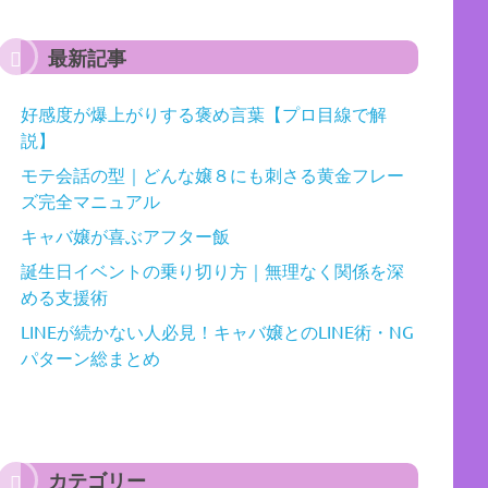
最新記事
好感度が爆上がりする褒め言葉【プロ目線で解
説】
モテ会話の型｜どんな嬢８にも刺さる黄金フレー
ズ完全マニュアル
キャバ嬢が喜ぶアフター飯
誕生日イベントの乗り切り方｜無理なく関係を深
める支援術
LINEが続かない人必見！キャバ嬢とのLINE術・NG
パターン総まとめ
カテゴリー