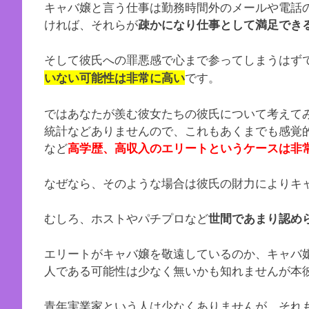
キャバ嬢と言う仕事は勤務時間外のメールや電話
ければ、それらが
疎かになり仕事として満足でき
そして彼氏への罪悪感で心まで参ってしまうはず
です。
いない可能性は非常に高い
ではあなたが羨む彼女たちの彼氏について考えて
統計などありませんので、これもあくまでも感覚
など
高学歴、高収入のエリートというケースは非
なぜなら、そのような場合は彼氏の財力によりキ
むしろ、ホストやパチプロなど
世間であまり認め
エリートがキャバ嬢を敬遠しているのか、キャバ
人である可能性は少なく無いかも知れませんが本
青年実業家という人は少なくありませんが、それ