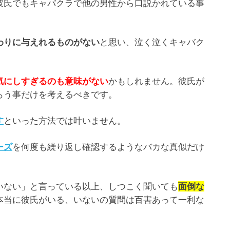
彼氏でもキャバクラで他の男性から口説かれている事
と思い、泣く泣くキャバク
わりに与えれるものがない
かもしれません。彼氏が
気にしすぎるのも意味がない
らう事だけを考えるべきです。
といった方法では叶いません。
す
を何度も繰り返し確認するようなバカな真似だけ
ーズ
いない」と言っている以上、しつこく聞いても
面倒な
本当に彼氏がいる、いないの質問は百害あって一利な