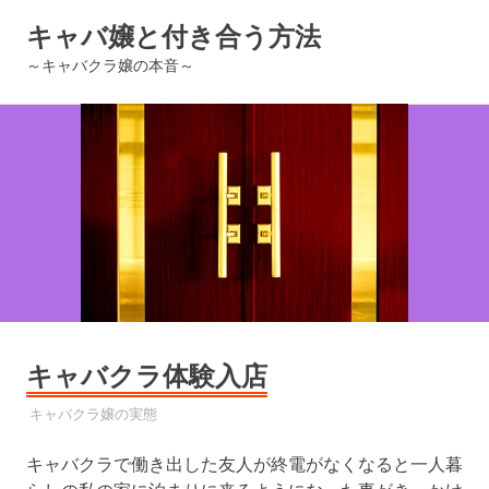
コ
キャバ嬢と付き合う方法
ン
テ
～キャバクラ嬢の本音～
ン
ツ
へ
ス
キ
ッ
プ
キャバクラ体験入店
2022年12月17日
YYYPRO
キャバクラ嬢の実態
キャバクラで働き出した友人が終電がなくなると一人暮