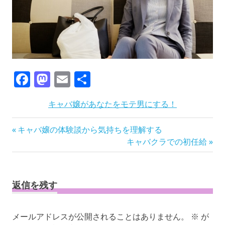
Facebook
Mastodon
Email
共
有
キャバ嬢があなたをモテ男にする！
投
前
キャバ嬢の体験談から気持ちを理解する
の
次
キャバクラでの初任給
稿
記
の
ナ
事:
記
ビ
事:
ゲ
返信を残す
ー
シ
メールアドレスが公開されることはありません。
※
が
ョ