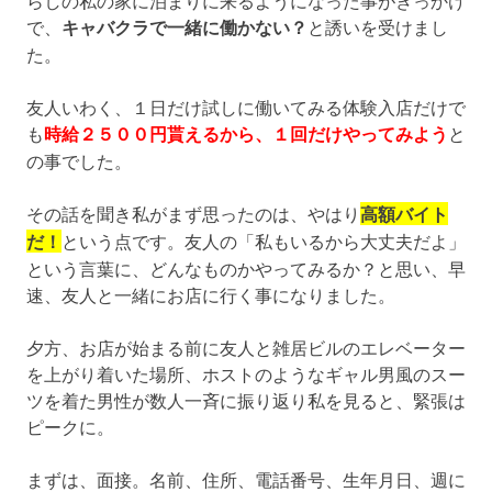
らしの私の家に泊まりに来るようになった事がきっかけ
で、
キャバクラで一緒に働かない？
と誘いを受けまし
た。
友人いわく、１日だけ試しに働いてみる体験入店だけで
も
時給２５００円貰えるから、１回だけやってみよう
と
の事でした。
その話を聞き私がまず思ったのは、やはり
高額バイト
だ！
という点です。友人の「私もいるから大丈夫だよ」
という言葉に、どんなものかやってみるか？と思い、早
速、友人と一緒にお店に行く事になりました。
夕方、お店が始まる前に友人と雑居ビルのエレベーター
を上がり着いた場所、ホストのようなギャル男風のスー
ツを着た男性が数人一斉に振り返り私を見ると、緊張は
ピークに。
まずは、面接。名前、住所、電話番号、生年月日、週に