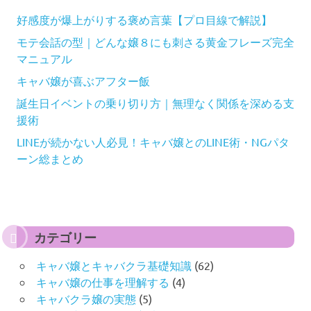
好感度が爆上がりする褒め言葉【プロ目線で解説】
モテ会話の型｜どんな嬢８にも刺さる黄金フレーズ完全
マニュアル
キャバ嬢が喜ぶアフター飯
誕生日イベントの乗り切り方｜無理なく関係を深める支
援術
LINEが続かない人必見！キャバ嬢とのLINE術・NGパタ
ーン総まとめ
カテゴリー
キャバ嬢とキャバクラ基礎知識
(62)
キャバ嬢の仕事を理解する
(4)
キャバクラ嬢の実態
(5)