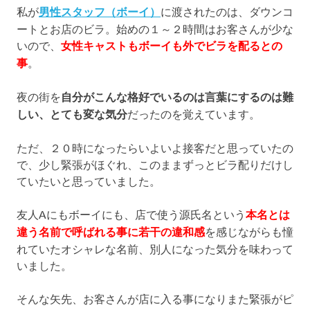
私が
男性スタッフ（ボーイ）
に渡されたのは、ダウンコ
ートとお店のビラ。始めの１～２時間はお客さんが少な
いので、
女性キャストもボーイも外でビラを配るとの
事
。
夜の街を
自分がこんな格好でいるのは言葉にするのは難
しい、とても変な気分
だったのを覚えています。
ただ、２０時になったらいよいよ接客だと思っていたの
で、少し緊張がほぐれ、このままずっとビラ配りだけし
ていたいと思っていました。
友人Aにもボーイにも、店で使う源氏名という
本名とは
違う名前で呼ばれる事に若干の違和感
を感じながらも憧
れていたオシャレな名前、別人になった気分を味わって
いました。
そんな矢先、お客さんが店に入る事になりまた緊張がピ