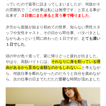
っていたので返答に詰まってしまいましたが、何故かそ
の雰囲気で「この仕事は私には無理です」と言える事が
出来ず、
３日後にまた来ると言う事で帰りました
。
夕方から面接が始まり初めての世界、知らない男性スタ
ッフや女性キャスト、その日から即仕事、バタバタとし
ながらあっという間に終わった１日ですが、
とても濃い
１日でした
。
頭の中が色々巡って、家に帰りどっと疲れが出ました。
やはり、高額バイトには、
それなりに身を削っている理
由があるから妥当な金額なのかもしれない…
と考えなが
ら、何故仕事を断れなかったのだろうと自分を責めなが
ら、次の仕事の日までただただ憂鬱な時間が流れました