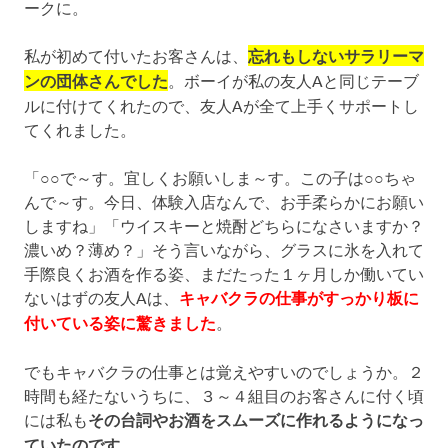
ークに。
私が初めて付いたお客さんは、
忘れもしないサラリーマ
ンの団体さんでした
。ボーイが私の友人Aと同じテーブ
ルに付けてくれたので、友人Aが全て上手くサポートし
てくれました。
「○○で～す。宜しくお願いしま～す。この子は○○ちゃ
んで～す。今日、体験入店なんで、お手柔らかにお願い
しますね」「ウイスキーと焼酎どちらになさいますか？
濃いめ？薄め？」そう言いながら、グラスに氷を入れて
手際良くお酒を作る姿、まだたった１ヶ月しか働いてい
ないはずの友人Aは、
キャバクラの仕事がすっかり板に
付いている姿に驚きました
。
でもキャバクラの仕事とは覚えやすいのでしょうか。２
時間も経たないうちに、３～４組目のお客さんに付く頃
には私も
その台詞やお酒をスムーズに作れるようになっ
ていたのです
。